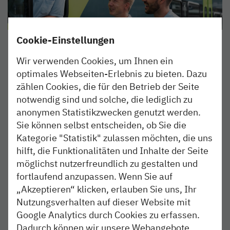
Cookie-Einstellungen
Fühl dich
Wir verwenden Cookies, um Ihnen ein
angekommen.
optimales Webseiten-Erlebnis zu bieten. Dazu
zählen Cookies, die für den Betrieb der Seite
Stellt mit uns die Weichen für eine erfolgreiche
notwendig sind und solche, die lediglich zu
berufliche Zukunft.
anonymen Statistikzwecken genutzt werden.
Sie können selbst entscheiden, ob Sie die
Ausgewählte Jobangebote
Kategorie "Statistik" zulassen möchten, die uns
hilft, die Funktionalitäten und Inhalte der Seite
Werkstudent (w/m/d) Betriebsunterstützung/
Leitstelle (ca. 20 Std/Woche)
möglichst nutzerfreundlich zu gestalten und
fortlaufend anzupassen. Wenn Sie auf
„Akzeptieren“ klicken, erlauben Sie uns, Ihr
Teamleiter Leitstelle Hamburg (w/m/d)
Nutzungsverhalten auf dieser Website mit
Google Analytics durch Cookies zu erfassen.
Qualifizierung zum Zugbegleiter (w/m/d) in
Dadurch können wir unsere Webangebote
Schleswig-Holstein mit anschließendem