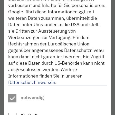
verbessern und Inhalte für Sie personalisieren.
Einsatzort in Heide, Neumünster oder Kiel
Google führt diese Informationen ggf. mit
weiteren Daten zusammen, übermittelt die
Betriebsplaner (w/m/d)
Daten unter Umständen in die USA und stellt
sie Dritten zur Aussteuerung von
Triebfahrzeugführer (w/m/d) in Altona
Werbeanzeigen zur Verfügung. Ein dem
Rechtsrahmen der Europäischen Union
Ausbildung zum Eisenbahner (w/m/d) im
gegenüber angemessenes Datenschutzniveau
Betriebsdienst, Ausbildungsbeginn 01.08.2027
kann dabei nicht garantiert werden. Ein Zugriff
auf diese Daten durch US-Behörden kann nicht
Triebfahrzeugführer (w/m/d) in Neumünster oder
ausgeschlossen werden. Weitere
Itzehoe
Informationen finden Sie in unseren
Datenschutzhinweisen
.
Koordinator (w/m/d) Fahrzeugreinigung in Teilzeit
(max. 25 Stunden)
notwendig
Zum Karrierebereich